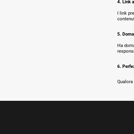
4. Link a
I link p
contenut
5. Doman
Ha doman
responsa
6. Perfe
Qualora 