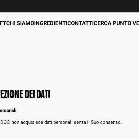
FT
CHI SIAMO
INGREDIENTI
CONTATTI
CERCA PUNTO V
ezione dei dati
personali
O® non acquisisce dati personali senza il Suo consenso.