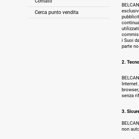
Contatti
BELCANDO
esclusiv
Cerca punto vendita
pubblici
continua
utilizza
commiss
i Suoi d
parte no
2. Tecno
BELCANDO
Internet
browser,
senza ri
3. Sicur
BELCANDO
non auto