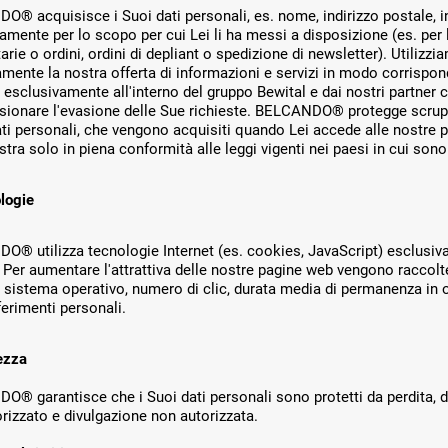
® acquisisce i Suoi dati personali, es. nome, indirizzo postale, in
amente per lo scopo per cui Lei li ha messi a disposizione (es. per la
tarie o ordini, ordini di depliant o spedizione di newsletter). Utilizz
mente la nostra offerta di informazioni e servizi in modo corrispond
ti esclusivamente all'interno del gruppo Bewital e dai nostri partn
ionare l'evasione delle Sue richieste. BELCANDO® protegge scrupo
ati personali, che vengono acquisiti quando Lei accede alle nostre p
stra solo in piena conformità alle leggi vigenti nei paesi in cui son
logie
® utilizza tecnologie Internet (es. cookies, JavaScript) esclusivame
. Per aumentare l'attrattiva delle nostre pagine web vengono raccolt
 sistema operativo, numero di clic, durata media di permanenza in 
ferimenti personali.
ezza
® garantisce che i Suoi dati personali sono protetti da perdita, d
rizzato e divulgazione non autorizzata.