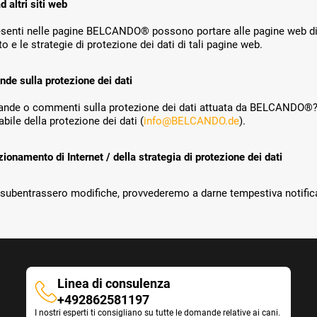
d altri siti web
resenti nelle pagine BELCANDO® possono portare alle pagine web d
o e le strategie di protezione dei dati di tali pagine web.
de sulla protezione dei dati
de o commenti sulla protezione dei dati attuata da BELCANDO®? In
bile della protezione dei dati (
info@BELCANDO.de
).
zionamento di Internet / della strategia di protezione dei dati
subentrassero modifiche, provvederemo a darne tempestiva notifica
Linea di consulenza
Linea
+492862581197
I nostri esperti ti consigliano su tutte le domande relative ai cani.
di