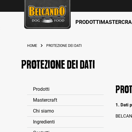
PRODOTTI
MASTERCRA
ricerca
Passa alla navigazione principale
HOME
PROTEZIONE DEI DATI
Protezione dei dati
Prot
Prodotti
Mastercraft
1. Dati 
Chi siamo
BELCAND
Ingredienti