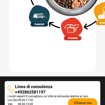
Linea di consulenza
Linea
+492862581197
I nostri esperti ti consigliano su tutte le domande relative ai cani.
di
Öffnungszeiten
Lun-Gio
08:00-17:00
consulenza
Chiama ora
Ven
08:00-15:00