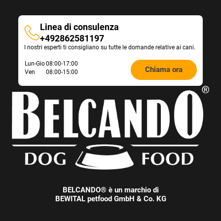
e
t
n
a
P
s
Linea di consulenza
r
t
Linea
+492862581197
o
e
I nostri esperti ti consigliano su tutte le domande relative ai cani.
di
d
n
consulenza
u
k
Öffnungszeiten
Lun-Gio
08:00-17:00
k
Chiama ora
ö
Ven
08:00-15:00
Futterberatung:
t
n
-
n
V
e
a
n
r
d
i
i
a
e
n
v
t
e
e
r
n
s
a
c
BELCANDO® è un marchio di
u
h
BEWITAL petfood GmbH & Co. KG
s
i
g
e
e