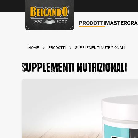
PRODOTTI
MASTERCRA
ricerca
Passa alla navigazione principale
HOME
PRODOTTI
SUPPLEMENTI NUTRIZIONALI
Supplementi nutrizionali