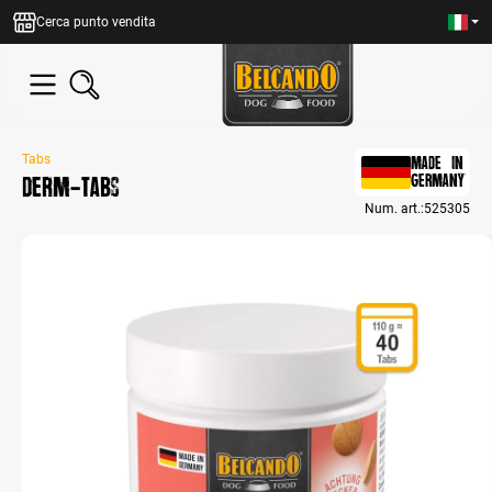
nuto principale
Cerca punto vendita
Tabs
MADE IN
DERM-Tabs
GERMANY
Num. art.:
525305
Bildergalerie überspringen