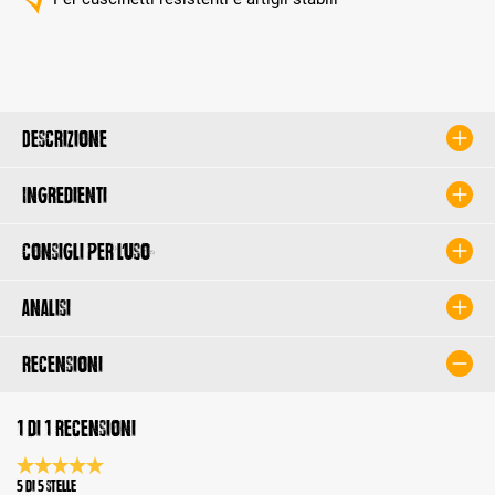
Descrizione
Ingredienti
Consigli per l’uso
Analisi
Recensioni
1 di 1 recensioni
Valutazione media di 5 su 5 stelle
5 di 5 Stelle