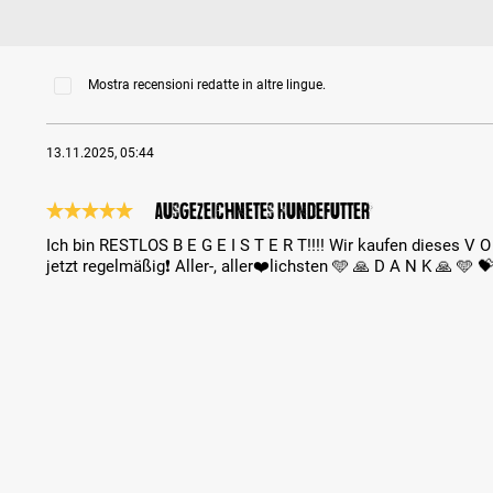
Mostra recensioni redatte in altre lingue.
13.11.2025, 05:44
Ausgezeichnetes Hundefutter
Recensione con valutazione di 5 su 5 stelle
Ich bin RESTLOS B E G E I S T E R T!!!! Wir kaufen dieses V O
jetzt regelmäßig❗️ Aller-, aller❤️lichsten 🩵 🙏 D A N K 🙏 🩵 