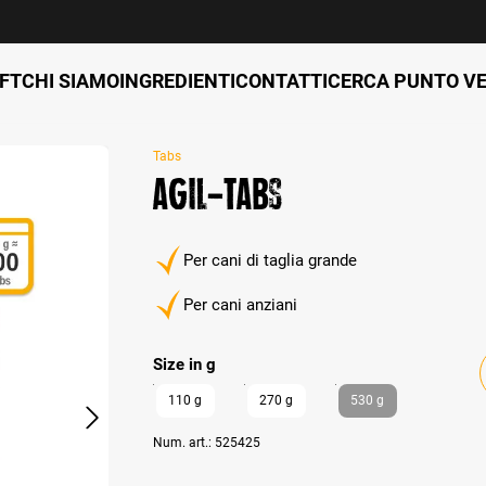
FT
CHI SIAMO
INGREDIENTI
CONTATTI
CERCA PUNTO V
Tabs
AGIL-Tabs
Per cani di taglia grande
Per cani anziani
auswählen
Size in g
110 g
270 g
530 g
Num. art.:
525425