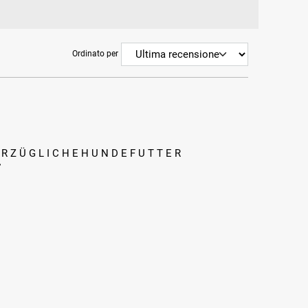
Ordinato per
 R Z Ü G L I C H E H U N D E F U T T E R
