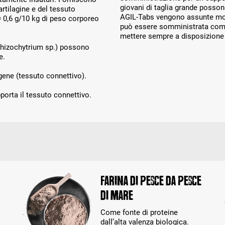
giovani di taglia grande possono
rtilagine e del tessuto
AGIL-Tabs vengono assunte molto
 0,6 g/10 kg di peso corporeo
può essere somministrata come 
mettere sempre a disposizione
chizochytrium sp.) possono
e.
agene (tessuto connettivo).
porta il tessuto connettivo.
Farina di pesce da pesce
di mare
Come fonte di proteine
dall’alta valenza biologica.