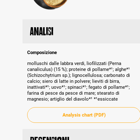
Analisi
Composizione
molluschi dalle labbra verdi, liofilizzati (Perna
canaliculus) (15 %); proteine di pollame*¹; alghe*¹
(Schizochytrium sp.); lignocellulosa; carbonato di
calcio; siero di latte in polvere; lieviti di birra,
inattivati*¹; uovo*¹; spinaci*¹; fegato di pollame*¹;
farina di pesce da pesce di mare; stearato di
magnesio; artiglio del diavolo*¹ *¹essiccate
Analysis chart (PDF)