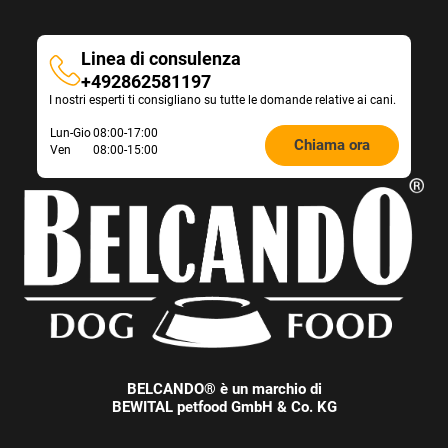
Linea di consulenza
Linea
+492862581197
I nostri esperti ti consigliano su tutte le domande relative ai cani.
di
consulenza
Öffnungszeiten
Lun-Gio
08:00-17:00
Chiama ora
Ven
08:00-15:00
Futterberatung:
BELCANDO® è un marchio di
BEWITAL petfood GmbH & Co. KG