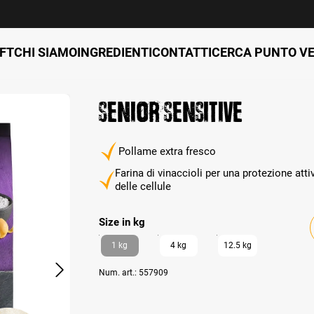
FT
CHI SIAMO
INGREDIENTI
CONTATTI
CERCA PUNTO V
Senior Sensitive
Pollame extra fresco
Farina di vinaccioli per una protezione atti
delle cellule
auswählen
Size in kg
1 kg
4 kg
12.5 kg
Num. art.:
557909