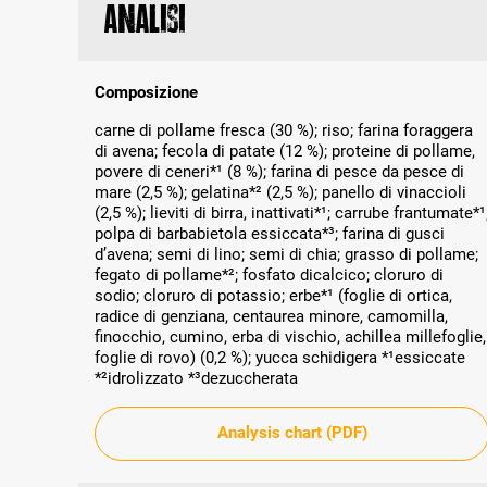
Analisi
Composizione
carne di pollame fresca (30 %); riso; farina foraggera
di avena; fecola di patate (12 %); proteine di pollame,
povere di ceneri*¹ (8 %); farina di pesce da pesce di
mare (2,5 %); gelatina*² (2,5 %); panello di vinaccioli
(2,5 %); lieviti di birra, inattivati*¹; carrube frantumate*¹
polpa di barbabietola essiccata*³; farina di gusci
d’avena; semi di lino; semi di chia; grasso di pollame;
fegato di pollame*²; fosfato dicalcico; cloruro di
sodio; cloruro di potassio; erbe*¹ (foglie di ortica,
radice di genziana, centaurea minore, camomilla,
finocchio, cumino, erba di vischio, achillea millefoglie,
foglie di rovo) (0,2 %); yucca schidigera *¹essiccate
*²idrolizzato *³dezuccherata
Analysis chart (PDF)