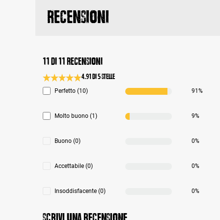
Recensioni
11 di 11 recensioni
4.91 di 5 Stelle
Valutazione media di 4.9 su 5 stelle
Perfetto (10)
91%
Molto buono (1)
9%
Buono (0)
0%
Accettabile (0)
0%
Insoddisfacente (0)
0%
Scrivi una recensione