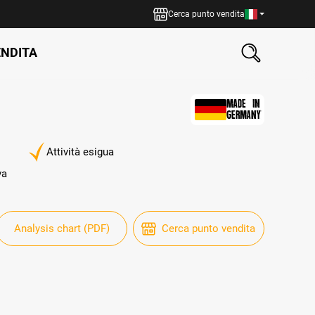
Cerca punto vendita
ENDITA
MADE IN
GERMANY
Attività esigua
va
Analysis chart (PDF)
Cerca punto vendita