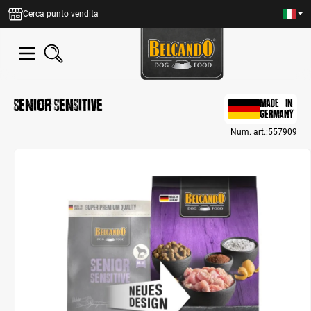
nuto principale
Cerca punto vendita
Senior Sensitive
MADE IN
GERMANY
Num. art.:
557909
Bildergalerie überspringen