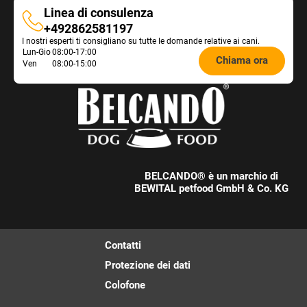
Linea di consulenza
Linea
+492862581197
I nostri esperti ti consigliano su tutte le domande relative ai cani.
di
Öffnungszeiten
Lun-Gio
08:00-17:00
consulenza
Chiama ora
Ven
08:00-15:00
Futterberatung:
BELCANDO® è un marchio di
BEWITAL petfood GmbH & Co. KG
Contatti
Protezione dei dati
Colofone