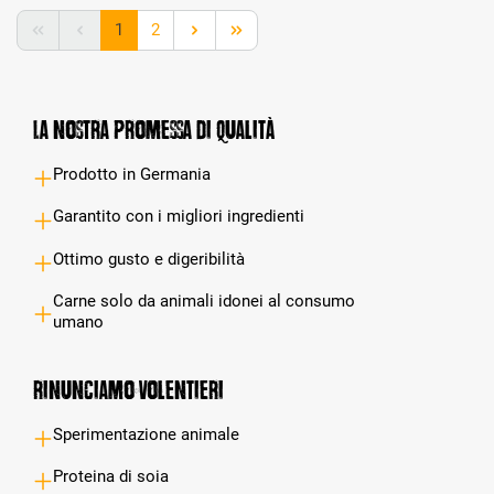
Pagina
Pagina
1
2
La nostra promessa di qualità
Prodotto in Germania
Garantito con i migliori ingredienti
Ottimo gusto e digeribilità
Carne solo da animali idonei al consumo
umano
Rinunciamo volentieri
Sperimentazione animale
Proteina di soia