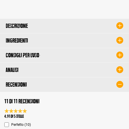
Descrizione
Ingredienti
Consigli per l’uso
Analisi
Recensioni
11 di 11 recensioni
Valutazione media di 4.9 su 5 stelle
4.91 di 5 Stelle
Perfetto (10)