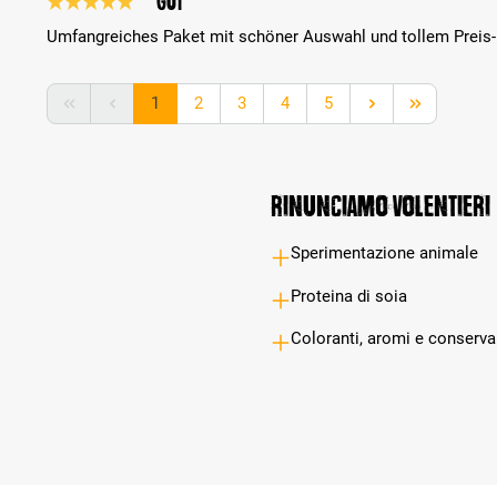
gut
Recensione con valutazione di 5 su 5 stelle
Umfangreiches Paket mit schöner Auswahl und tollem Preis-
Pagina
Pagina
Pagina
Pagina
Pagina
1
2
3
4
5
Rinunciamo volentieri
Sperimentazione animale
Proteina di soia
Coloranti, aromi e conservant